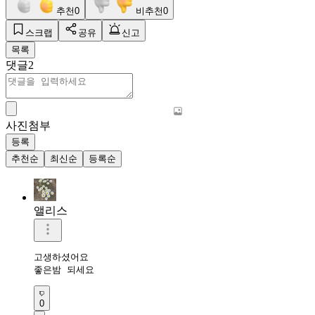
추천
0
비추천
0
스크랩
공유
신고
목록
댓글
2
사진첨부
등록
추천순
최신순
등록순
앨리스
고생하셨어요

좋은밤 되세요
0