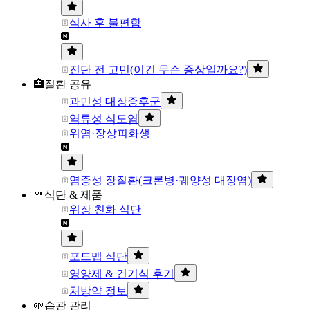
식사 후 불편함
진단 전 고민(이건 무슨 증상일까요?)
🏥질환 공유
과민성 대장증후군
역류성 식도염
위염·장상피화생
염증성 장질환(크론병·궤양성 대장염)
🍴식단 & 제품
위장 친화 식단
포드맵 식단
영양제 & 건기식 후기
처방약 정보
🌱습관 관리