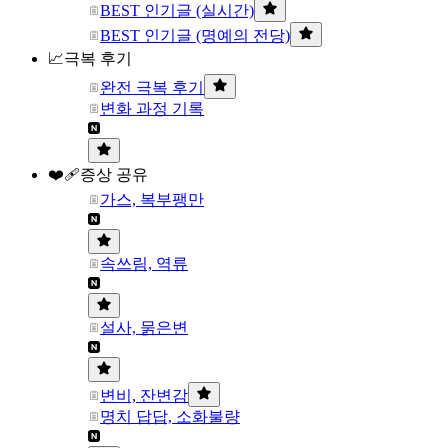
BEST 인기글 (실시간)
BEST 인기글 (명예의 전당)
📈극복 후기
완전 극복 후기
변화 과정 기록
❤️‍🩹증상 공유
가스, 복부팽만
속쓰림, 역류
설사, 묽은변
변비, 잔변감
명치 답답, 소화불량