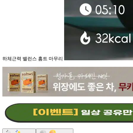
하체근력 밸런스 홈트 마무리