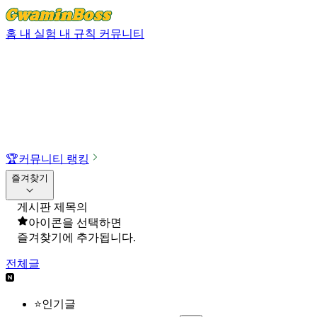
홈
내 실험
내 규칙
커뮤니티
🏆
커뮤니티 랭킹
즐겨찾기
게시판 제목의
아이콘을 선택하면
즐겨찾기에 추가됩니다.
전체글
⭐인기글