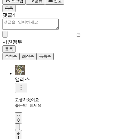
스크랩
공유
신고
목록
댓글
4
사진첨부
등록
추천순
최신순
등록순
앨리스
고생하셨어요

좋은밤 되세요
0
1