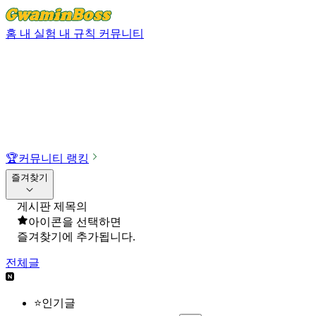
홈
내 실험
내 규칙
커뮤니티
🏆
커뮤니티 랭킹
즐겨찾기
게시판 제목의
아이콘을 선택하면
즐겨찾기에 추가됩니다.
전체글
⭐인기글