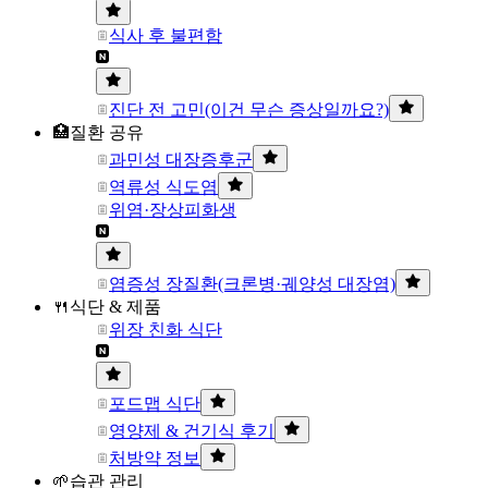
식사 후 불편함
진단 전 고민(이건 무슨 증상일까요?)
🏥질환 공유
과민성 대장증후군
역류성 식도염
위염·장상피화생
염증성 장질환(크론병·궤양성 대장염)
🍴식단 & 제품
위장 친화 식단
포드맵 식단
영양제 & 건기식 후기
처방약 정보
🌱습관 관리