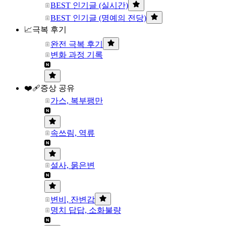
BEST 인기글 (실시간)
BEST 인기글 (명예의 전당)
📈극복 후기
완전 극복 후기
변화 과정 기록
❤️‍🩹증상 공유
가스, 복부팽만
속쓰림, 역류
설사, 묽은변
변비, 잔변감
명치 답답, 소화불량