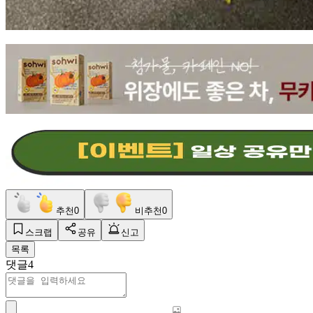
추천
0
비추천
0
스크랩
공유
신고
목록
댓글
4