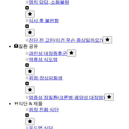
명치 답답, 소화불량
식사 후 불편함
진단 전 고민(이건 무슨 증상일까요?)
🏥질환 공유
과민성 대장증후군
역류성 식도염
위염·장상피화생
염증성 장질환(크론병·궤양성 대장염)
🍴식단 & 제품
위장 친화 식단
포드맵 식단