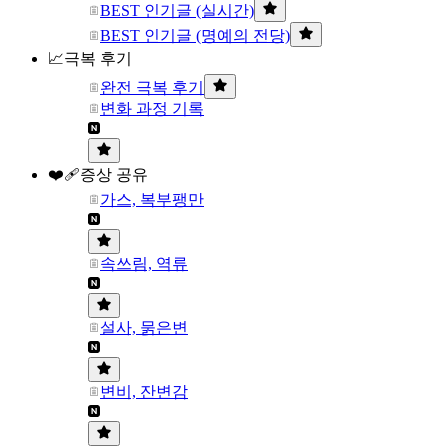
BEST 인기글 (실시간)
BEST 인기글 (명예의 전당)
📈극복 후기
완전 극복 후기
변화 과정 기록
❤️‍🩹증상 공유
가스, 복부팽만
속쓰림, 역류
설사, 묽은변
변비, 잔변감