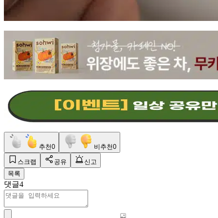
추천
0
비추천
0
스크랩
공유
신고
목록
댓글
4