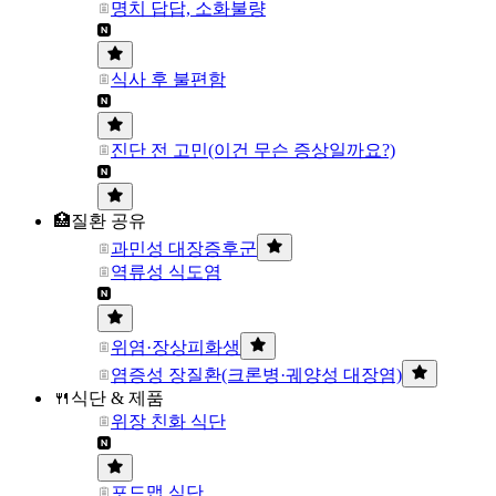
명치 답답, 소화불량
식사 후 불편함
진단 전 고민(이건 무슨 증상일까요?)
🏥질환 공유
과민성 대장증후군
역류성 식도염
위염·장상피화생
염증성 장질환(크론병·궤양성 대장염)
🍴식단 & 제품
위장 친화 식단
포드맵 식단