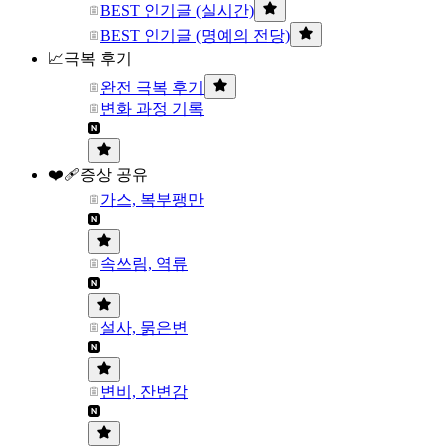
BEST 인기글 (실시간)
BEST 인기글 (명예의 전당)
📈극복 후기
완전 극복 후기
변화 과정 기록
❤️‍🩹증상 공유
가스, 복부팽만
속쓰림, 역류
설사, 묽은변
변비, 잔변감