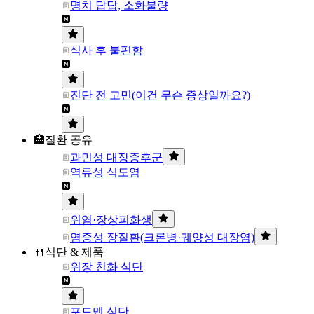
명치 답답, 소화불량
식사 후 불편함
진단 전 고민(이건 무슨 증상일까요?)
🏥질환 공유
과민성 대장증후군
역류성 식도염
위염·장상피화생
염증성 장질환(크론병·궤양성 대장염)
🍴식단 & 제품
위장 친화 식단
포드맵 식단