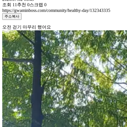
조회
11
추천
0
스크랩
0
https://gwaminboss.com/community/healthy-day/132343335
주소복사
오전 걷기 마무리 했어요