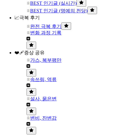
BEST 인기글 (실시간)
BEST 인기글 (명예의 전당)
📈극복 후기
완전 극복 후기
변화 과정 기록
❤️‍🩹증상 공유
가스, 복부팽만
속쓰림, 역류
설사, 묽은변
변비, 잔변감