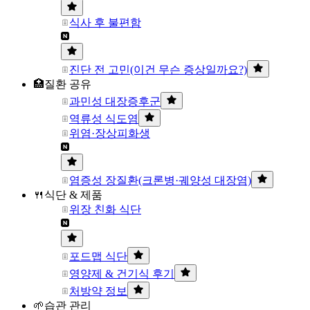
식사 후 불편함
진단 전 고민(이건 무슨 증상일까요?)
🏥질환 공유
과민성 대장증후군
역류성 식도염
위염·장상피화생
염증성 장질환(크론병·궤양성 대장염)
🍴식단 & 제품
위장 친화 식단
포드맵 식단
영양제 & 건기식 후기
처방약 정보
🌱습관 관리