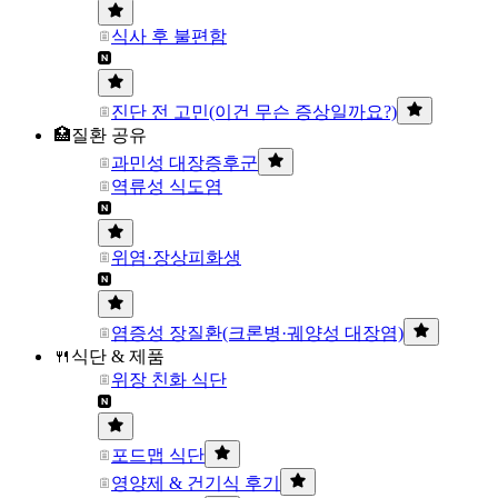
식사 후 불편함
진단 전 고민(이건 무슨 증상일까요?)
🏥질환 공유
과민성 대장증후군
역류성 식도염
위염·장상피화생
염증성 장질환(크론병·궤양성 대장염)
🍴식단 & 제품
위장 친화 식단
포드맵 식단
영양제 & 건기식 후기