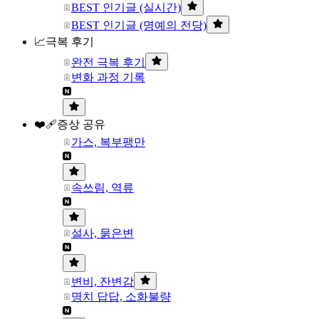
BEST 인기글 (실시간)
BEST 인기글 (명예의 전당)
📈극복 후기
완전 극복 후기
변화 과정 기록
❤️‍🩹증상 공유
가스, 복부팽만
속쓰림, 역류
설사, 묽은변
변비, 잔변감
명치 답답, 소화불량