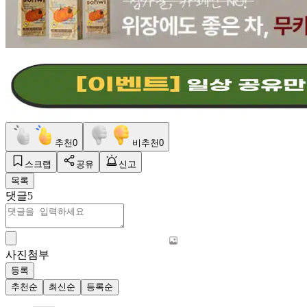
추천
0
비추천
0
스크랩
공유
신고
목록
댓글
5
사진첨부
등록
추천순
최신순
등록순