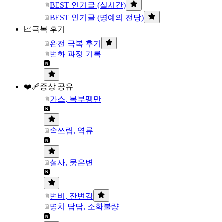
BEST 인기글 (실시간)
BEST 인기글 (명예의 전당)
📈극복 후기
완전 극복 후기
변화 과정 기록
❤️‍🩹증상 공유
가스, 복부팽만
속쓰림, 역류
설사, 묽은변
변비, 잔변감
명치 답답, 소화불량