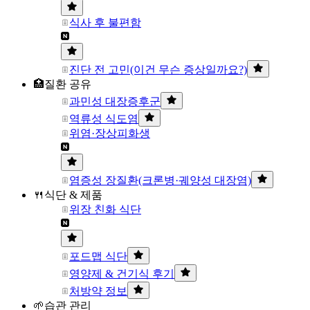
식사 후 불편함
진단 전 고민(이건 무슨 증상일까요?)
🏥질환 공유
과민성 대장증후군
역류성 식도염
위염·장상피화생
염증성 장질환(크론병·궤양성 대장염)
🍴식단 & 제품
위장 친화 식단
포드맵 식단
영양제 & 건기식 후기
처방약 정보
🌱습관 관리