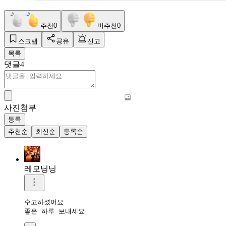
추천
0
비추천
0
스크랩
공유
신고
목록
댓글
4
사진첨부
등록
추천순
최신순
등록순
레모닝닝
수고하셨어요 

좋은 하루 보내세요