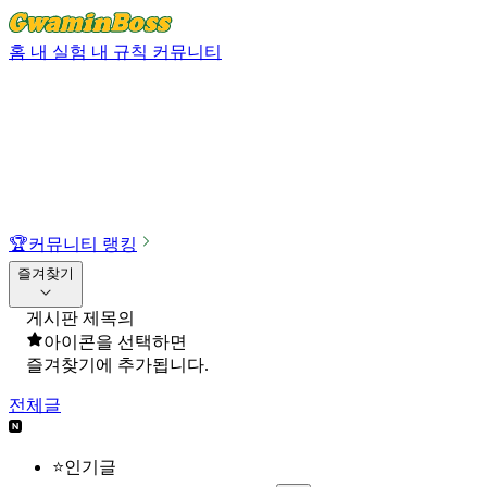
홈
내 실험
내 규칙
커뮤니티
🏆
커뮤니티 랭킹
즐겨찾기
게시판 제목의
아이콘을 선택하면
즐겨찾기에 추가됩니다.
전체글
⭐인기글