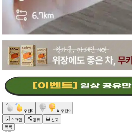
추천
0
비추천
0
스크랩
공유
신고
목록