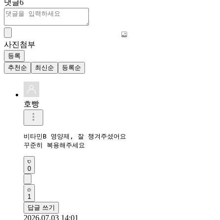
댓글
6
사진첨부
등록
추천순
최신순
등록순
호빵
비타민B 영양제, 잘 챙겨주셨어요

꾸준히 복용해주세요
0
1
답글 쓰기
2026.07.03 14:01