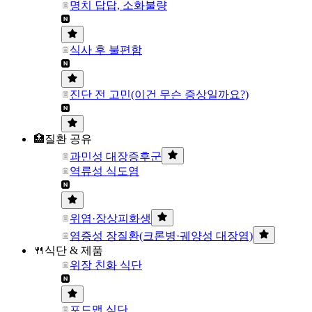
명치 답답, 소화불량
식사 후 불편함
진단 전 고민(이건 무슨 증상일까요?)
🏥질환 공유
과민성 대장증후군
역류성 식도염
위염·장상피화생
염증성 장질환(크론병·궤양성 대장염)
🍴식단 & 제품
위장 친화 식단
포드맵 식단