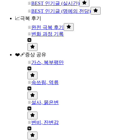
BEST 인기글 (실시간)
BEST 인기글 (명예의 전당)
📈극복 후기
완전 극복 후기
변화 과정 기록
❤️‍🩹증상 공유
가스, 복부팽만
속쓰림, 역류
설사, 묽은변
변비, 잔변감