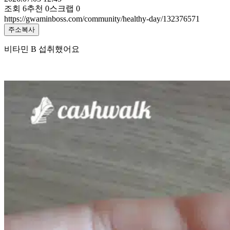
조회
6
추천
0
스크랩
0
https://gwaminboss.com/community/healthy-day/132376571
주소복사
비타민 B 섭취했어요