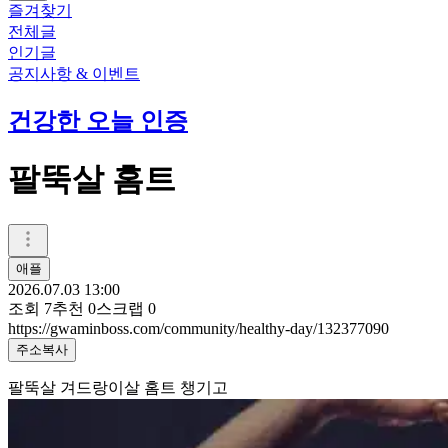
즐겨찾기
전체글
인기글
공지사항 & 이벤트
건강한 오늘 인증
팔뚝살 홈트
애플
2026.07.03 13:00
조회
7
추천
0
스크랩
0
https://gwaminboss.com/community/healthy-day/132377090
주소복사
팔뚝살 겨드랑이살 홈트 챙기고