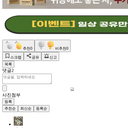
추천
0
비추천
0
스크랩
공유
신고
목록
댓글
2
사진첨부
등록
추천순
최신순
등록순