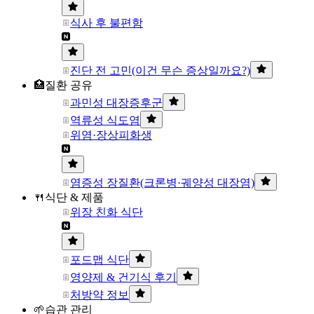
식사 후 불편함
진단 전 고민(이건 무슨 증상일까요?)
🏥질환 공유
과민성 대장증후군
역류성 식도염
위염·장상피화생
염증성 장질환(크론병·궤양성 대장염)
🍴식단 & 제품
위장 친화 식단
포드맵 식단
영양제 & 건기식 후기
처방약 정보
🌱습관 관리