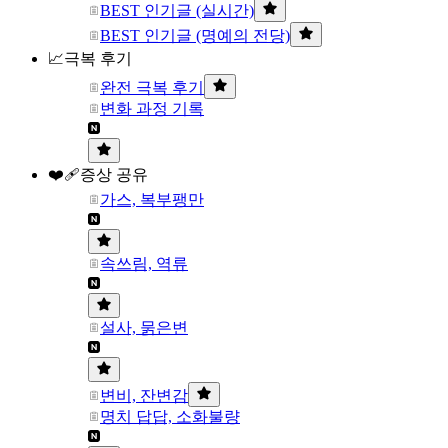
BEST 인기글 (실시간)
BEST 인기글 (명예의 전당)
📈극복 후기
완전 극복 후기
변화 과정 기록
❤️‍🩹증상 공유
가스, 복부팽만
속쓰림, 역류
설사, 묽은변
변비, 잔변감
명치 답답, 소화불량