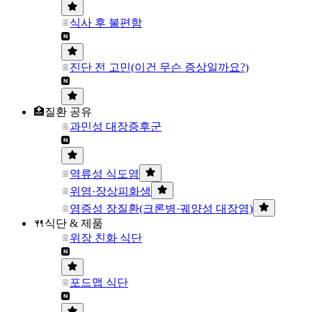
식사 후 불편함
진단 전 고민(이건 무슨 증상일까요?)
🏥질환 공유
과민성 대장증후군
역류성 식도염
위염·장상피화생
염증성 장질환(크론병·궤양성 대장염)
🍴식단 & 제품
위장 친화 식단
포드맵 식단