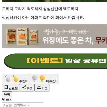
도라지 도라지 백도라지 심심산천에 백도라지
심심산천이 아닌 아파트 화단에 피어서 반갑네요.
추천
0
비추천
0
스크랩
공유
신고
목록
댓글
3