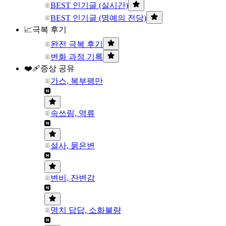
BEST 인기글 (실시간)
BEST 인기글 (명예의 전당)
📈극복 후기
완전 극복 후기
변화 과정 기록
❤️‍🩹증상 공유
가스, 복부팽만
속쓰림, 역류
설사, 묽은변
변비, 잔변감
명치 답답, 소화불량