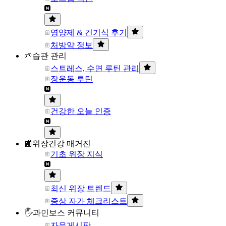
영양제 & 건기식 후기
처방약 정보
🌱습관 관리
스트레스, 수면 루틴 관리
장운동 루틴
건강한 오늘 인증
📰위장건강 매거진
기초 위장 지식
최신 위장 트렌드
증상 자가 체크리스트
🖐과민보스 커뮤니티
자유게시판