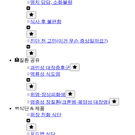
명치 답답, 소화불량
식사 후 불편함
진단 전 고민(이건 무슨 증상일까요?)
🏥질환 공유
과민성 대장증후군
역류성 식도염
위염·장상피화생
염증성 장질환(크론병·궤양성 대장염)
🍴식단 & 제품
위장 친화 식단
포드맵 식단