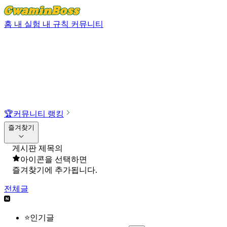
홈
내 실험
내 규칙
커뮤니티
🏆
커뮤니티 랭킹
즐겨찾기
게시판 제목의
아이콘을 선택하면
즐겨찾기에 추가됩니다.
전체글
⭐인기글