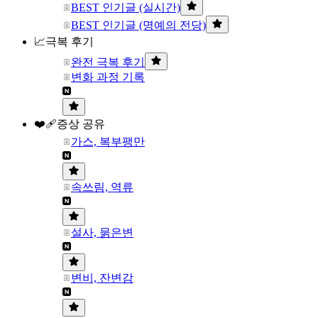
BEST 인기글 (실시간)
BEST 인기글 (명예의 전당)
📈극복 후기
완전 극복 후기
변화 과정 기록
❤️‍🩹증상 공유
가스, 복부팽만
속쓰림, 역류
설사, 묽은변
변비, 잔변감