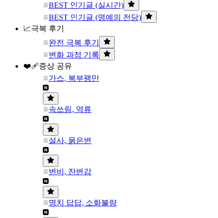
BEST 인기글 (실시간)
BEST 인기글 (명예의 전당)
📈극복 후기
완전 극복 후기
변화 과정 기록
❤️‍🩹증상 공유
가스, 복부팽만
속쓰림, 역류
설사, 묽은변
변비, 잔변감
명치 답답, 소화불량