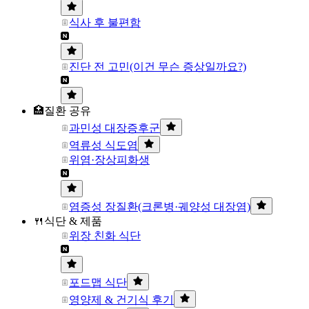
식사 후 불편함
진단 전 고민(이건 무슨 증상일까요?)
🏥질환 공유
과민성 대장증후군
역류성 식도염
위염·장상피화생
염증성 장질환(크론병·궤양성 대장염)
🍴식단 & 제품
위장 친화 식단
포드맵 식단
영양제 & 건기식 후기