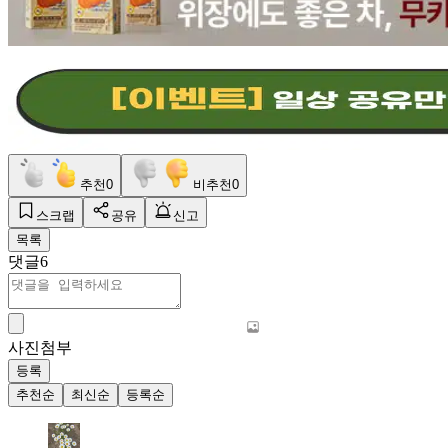
추천
0
비추천
0
스크랩
공유
신고
목록
댓글
6
사진첨부
등록
추천순
최신순
등록순