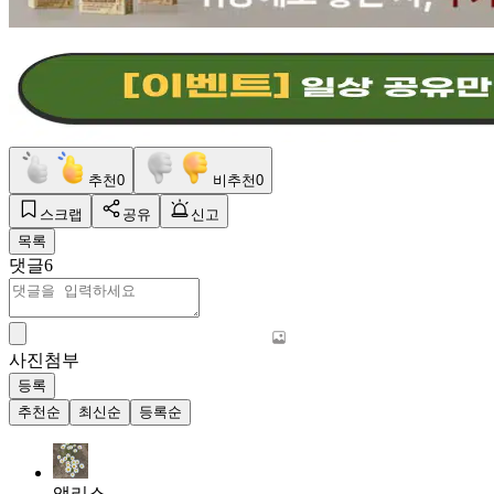
추천
0
비추천
0
스크랩
공유
신고
목록
댓글
6
사진첨부
등록
추천순
최신순
등록순
앨리스