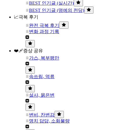
BEST 인기글 (실시간)
BEST 인기글 (명예의 전당)
📈극복 후기
완전 극복 후기
변화 과정 기록
❤️‍🩹증상 공유
가스, 복부팽만
속쓰림, 역류
설사, 묽은변
변비, 잔변감
명치 답답, 소화불량