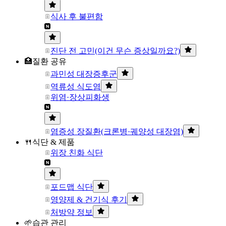
식사 후 불편함
진단 전 고민(이건 무슨 증상일까요?)
🏥질환 공유
과민성 대장증후군
역류성 식도염
위염·장상피화생
염증성 장질환(크론병·궤양성 대장염)
🍴식단 & 제품
위장 친화 식단
포드맵 식단
영양제 & 건기식 후기
처방약 정보
🌱습관 관리