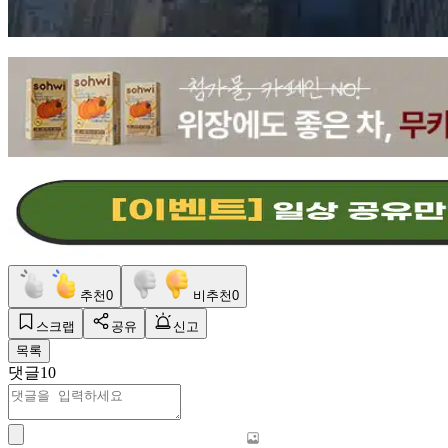
추천
0
비추천
0
스크랩
공유
신고
목록
댓글
10