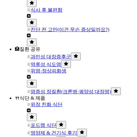
식사 후 불편함
진단 전 고민(이건 무슨 증상일까요?)
🏥질환 공유
과민성 대장증후군
역류성 식도염
위염·장상피화생
염증성 장질환(크론병·궤양성 대장염)
🍴식단 & 제품
위장 친화 식단
포드맵 식단
영양제 & 건기식 후기