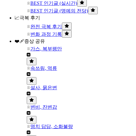
BEST 인기글 (실시간)
BEST 인기글 (명예의 전당)
📈극복 후기
완전 극복 후기
변화 과정 기록
❤️‍🩹증상 공유
가스, 복부팽만
속쓰림, 역류
설사, 묽은변
변비, 잔변감
명치 답답, 소화불량