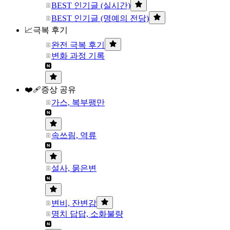
BEST 인기글 (실시간)
BEST 인기글 (명예의 전당)
📈극복 후기
완전 극복 후기
변화 과정 기록
❤️‍🩹증상 공유
가스, 복부팽만
속쓰림, 역류
설사, 묽은변
변비, 잔변감
명치 답답, 소화불량