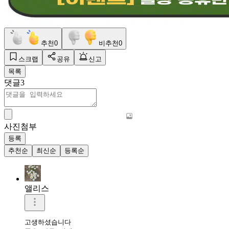
추천
0
비추천
0
스크랩
공유
신고
목록
댓글
3
사진첨부
등록
추천순
최신순
등록순
앨리스
고생하셨습니다
