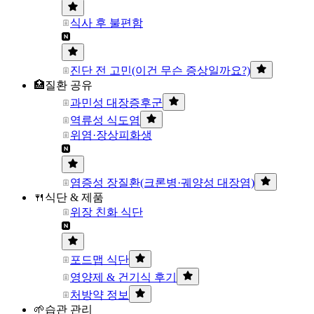
식사 후 불편함
진단 전 고민(이건 무슨 증상일까요?)
🏥질환 공유
과민성 대장증후군
역류성 식도염
위염·장상피화생
염증성 장질환(크론병·궤양성 대장염)
🍴식단 & 제품
위장 친화 식단
포드맵 식단
영양제 & 건기식 후기
처방약 정보
🌱습관 관리