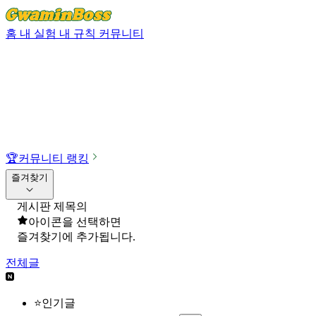
홈
내 실험
내 규칙
커뮤니티
🏆
커뮤니티 랭킹
즐겨찾기
게시판 제목의
아이콘을 선택하면
즐겨찾기에 추가됩니다.
전체글
⭐인기글