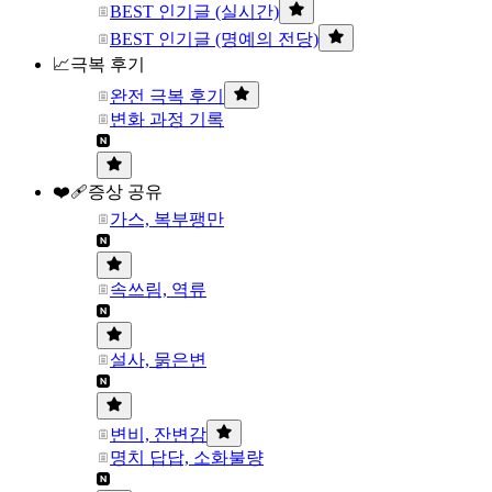
BEST 인기글 (실시간)
BEST 인기글 (명예의 전당)
📈극복 후기
완전 극복 후기
변화 과정 기록
❤️‍🩹증상 공유
가스, 복부팽만
속쓰림, 역류
설사, 묽은변
변비, 잔변감
명치 답답, 소화불량