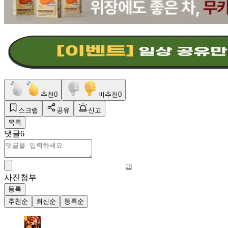
추천
0
비추천
0
스크랩
공유
신고
목록
댓글
6
사진첨부
등록
추천순
최신순
등록순