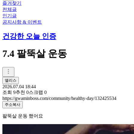
즐겨찾기
전체글
인기글
공지사항 & 이벤트
건강한 오늘 인증
7.4 팔뚝살 운동
앨리스
2026.07.04 18:44
조회
9
추천
0
스크랩
0
https://gwaminboss.com/community/healthy-day/132425534
주소복사
팔뚝살 운동 했어요