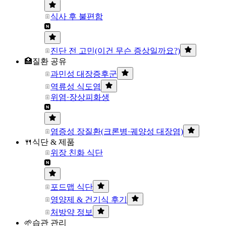
식사 후 불편함
진단 전 고민(이건 무슨 증상일까요?)
🏥질환 공유
과민성 대장증후군
역류성 식도염
위염·장상피화생
염증성 장질환(크론병·궤양성 대장염)
🍴식단 & 제품
위장 친화 식단
포드맵 식단
영양제 & 건기식 후기
처방약 정보
🌱습관 관리