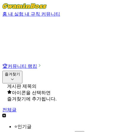
홈
내 실험
내 규칙
커뮤니티
🏆
커뮤니티 랭킹
즐겨찾기
게시판 제목의
아이콘을 선택하면
즐겨찾기에 추가됩니다.
전체글
⭐인기글