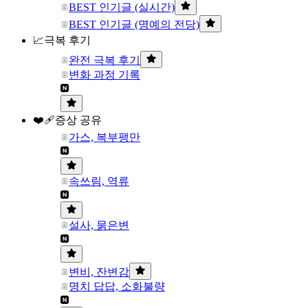
BEST 인기글 (실시간)
BEST 인기글 (명예의 전당)
📈극복 후기
완전 극복 후기
변화 과정 기록
❤️‍🩹증상 공유
가스, 복부팽만
속쓰림, 역류
설사, 묽은변
변비, 잔변감
명치 답답, 소화불량