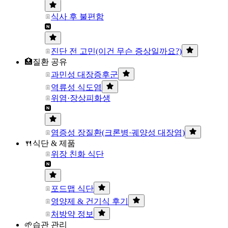
식사 후 불편함
진단 전 고민(이건 무슨 증상일까요?)
🏥질환 공유
과민성 대장증후군
역류성 식도염
위염·장상피화생
염증성 장질환(크론병·궤양성 대장염)
🍴식단 & 제품
위장 친화 식단
포드맵 식단
영양제 & 건기식 후기
처방약 정보
🌱습관 관리