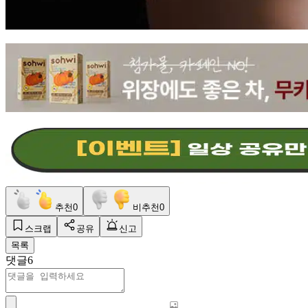
추천
0
비추천
0
스크랩
공유
신고
목록
댓글
6