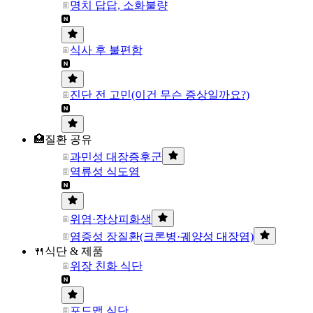
명치 답답, 소화불량
식사 후 불편함
진단 전 고민(이건 무슨 증상일까요?)
🏥질환 공유
과민성 대장증후군
역류성 식도염
위염·장상피화생
염증성 장질환(크론병·궤양성 대장염)
🍴식단 & 제품
위장 친화 식단
포드맵 식단