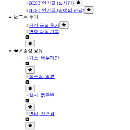
BEST 인기글 (실시간)
BEST 인기글 (명예의 전당)
📈극복 후기
완전 극복 후기
변화 과정 기록
❤️‍🩹증상 공유
가스, 복부팽만
속쓰림, 역류
설사, 묽은변
변비, 잔변감