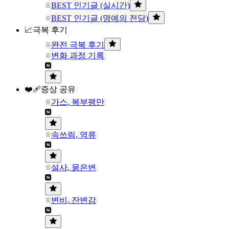
BEST 인기글 (실시간)
BEST 인기글 (명예의 전당)
📈극복 후기
완전 극복 후기
변화 과정 기록
❤️‍🩹증상 공유
가스, 복부팽만
속쓰림, 역류
설사, 묽은변
변비, 잔변감