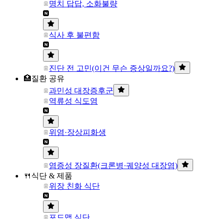
명치 답답, 소화불량
식사 후 불편함
진단 전 고민(이건 무슨 증상일까요?)
🏥질환 공유
과민성 대장증후군
역류성 식도염
위염·장상피화생
염증성 장질환(크론병·궤양성 대장염)
🍴식단 & 제품
위장 친화 식단
포드맵 식단