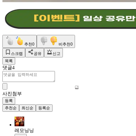
추천
0
비추천
0
스크랩
공유
신고
목록
댓글
4
사진첨부
등록
추천순
최신순
등록순
레모닝닝