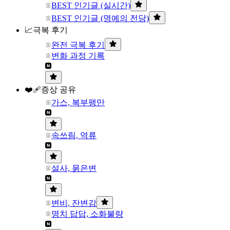
BEST 인기글 (실시간)
BEST 인기글 (명예의 전당)
📈극복 후기
완전 극복 후기
변화 과정 기록
❤️‍🩹증상 공유
가스, 복부팽만
속쓰림, 역류
설사, 묽은변
변비, 잔변감
명치 답답, 소화불량