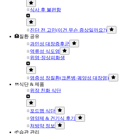
식사 후 불편함
진단 전 고민(이건 무슨 증상일까요?)
🏥질환 공유
과민성 대장증후군
역류성 식도염
위염·장상피화생
염증성 장질환(크론병·궤양성 대장염)
🍴식단 & 제품
위장 친화 식단
포드맵 식단
영양제 & 건기식 후기
처방약 정보
🌱습관 관리