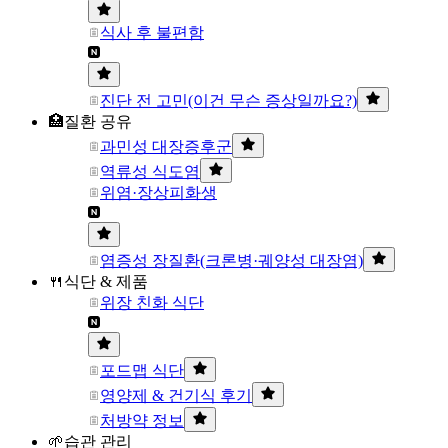
식사 후 불편함
진단 전 고민(이건 무슨 증상일까요?)
🏥질환 공유
과민성 대장증후군
역류성 식도염
위염·장상피화생
염증성 장질환(크론병·궤양성 대장염)
🍴식단 & 제품
위장 친화 식단
포드맵 식단
영양제 & 건기식 후기
처방약 정보
🌱습관 관리