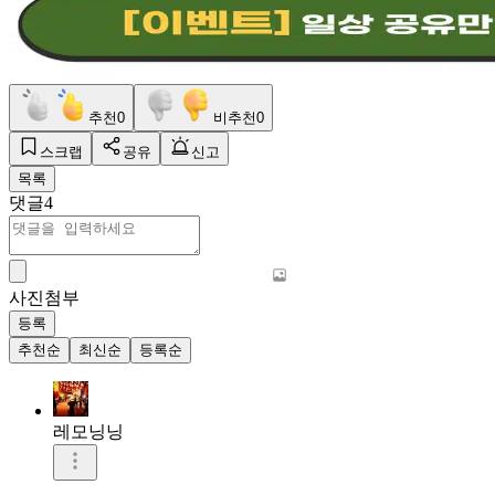
추천
0
비추천
0
스크랩
공유
신고
목록
댓글
4
사진첨부
등록
추천순
최신순
등록순
레모닝닝