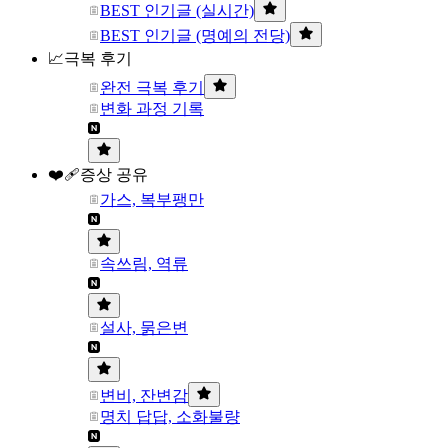
BEST 인기글 (실시간)
BEST 인기글 (명예의 전당)
📈극복 후기
완전 극복 후기
변화 과정 기록
❤️‍🩹증상 공유
가스, 복부팽만
속쓰림, 역류
설사, 묽은변
변비, 잔변감
명치 답답, 소화불량