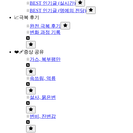
BEST 인기글 (실시간)
BEST 인기글 (명예의 전당)
📈극복 후기
완전 극복 후기
변화 과정 기록
❤️‍🩹증상 공유
가스, 복부팽만
속쓰림, 역류
설사, 묽은변
변비, 잔변감