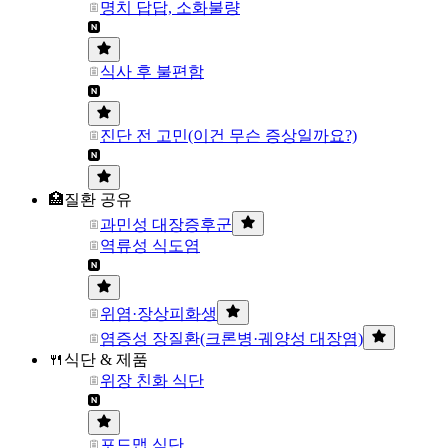
명치 답답, 소화불량
식사 후 불편함
진단 전 고민(이건 무슨 증상일까요?)
🏥질환 공유
과민성 대장증후군
역류성 식도염
위염·장상피화생
염증성 장질환(크론병·궤양성 대장염)
🍴식단 & 제품
위장 친화 식단
포드맵 식단