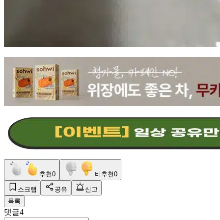
추천
0
비추천
0
스크랩
공유
신고
목록
댓글
4