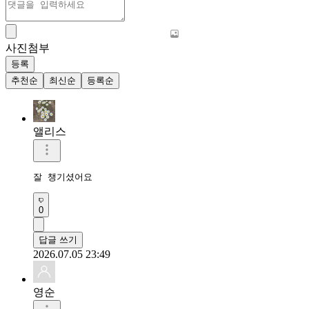
사진첨부
등록
추천순
최신순
등록순
앨리스
잘 챙기셨어요
0
답글 쓰기
2026.07.05 23:49
영순