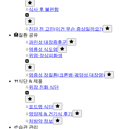
식사 후 불편함
진단 전 고민(이건 무슨 증상일까요?)
🏥질환 공유
과민성 대장증후군
역류성 식도염
위염·장상피화생
염증성 장질환(크론병·궤양성 대장염)
🍴식단 & 제품
위장 친화 식단
포드맵 식단
영양제 & 건기식 후기
처방약 정보
🌱습관 관리