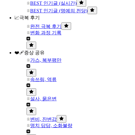
BEST 인기글 (실시간)
BEST 인기글 (명예의 전당)
📈극복 후기
완전 극복 후기
변화 과정 기록
❤️‍🩹증상 공유
가스, 복부팽만
속쓰림, 역류
설사, 묽은변
변비, 잔변감
명치 답답, 소화불량