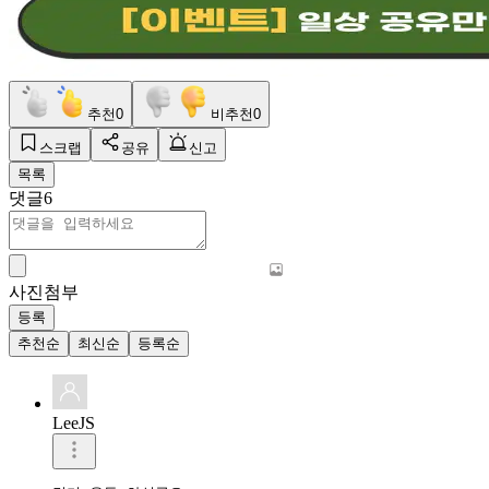
추천
0
비추천
0
스크랩
공유
신고
목록
댓글
6
사진첨부
등록
추천순
최신순
등록순
LeeJS