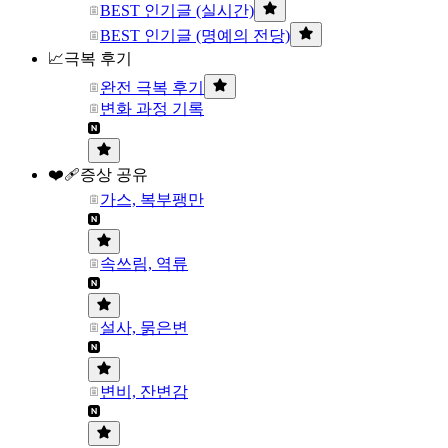
BEST 인기글 (실시간)
BEST 인기글 (명예의 전당)
📈극복 후기
완전 극복 후기
변화 과정 기록
❤️‍🩹증상 공유
가스, 복부팽만
속쓰림, 역류
설사, 묽은변
변비, 잔변감