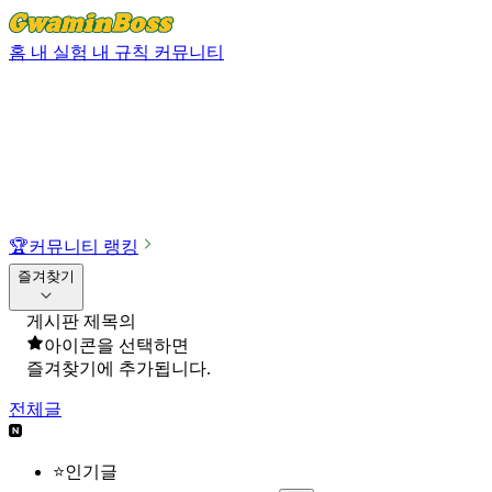
홈
내 실험
내 규칙
커뮤니티
🏆
커뮤니티 랭킹
즐겨찾기
게시판 제목의
아이콘을 선택하면
즐겨찾기에 추가됩니다.
전체글
⭐인기글