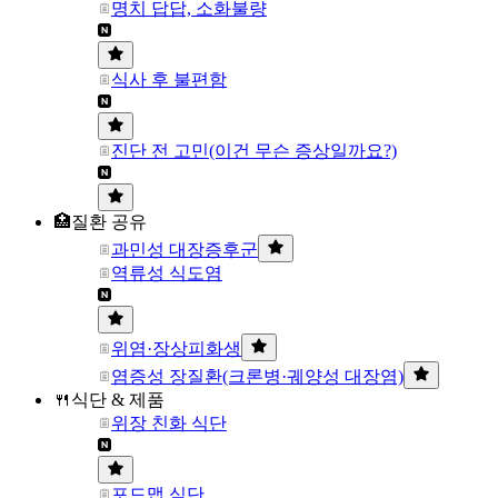
명치 답답, 소화불량
식사 후 불편함
진단 전 고민(이건 무슨 증상일까요?)
🏥질환 공유
과민성 대장증후군
역류성 식도염
위염·장상피화생
염증성 장질환(크론병·궤양성 대장염)
🍴식단 & 제품
위장 친화 식단
포드맵 식단