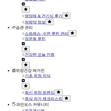
영양제 & 건기식 후기
처방약 정보
🌱습관 관리
스트레스, 수면 루틴 관리
장운동 루틴
건강한 오늘 인증
📰위장건강 매거진
기초 위장 지식
최신 위장 트렌드
증상 자가 체크리스트
🖐과민보스 커뮤니티
자유게시판