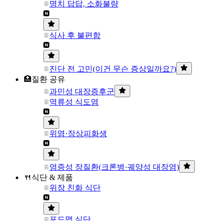
명치 답답, 소화불량
식사 후 불편함
진단 전 고민(이건 무슨 증상일까요?)
🏥질환 공유
과민성 대장증후군
역류성 식도염
위염·장상피화생
염증성 장질환(크론병·궤양성 대장염)
🍴식단 & 제품
위장 친화 식단
포드맵 식단