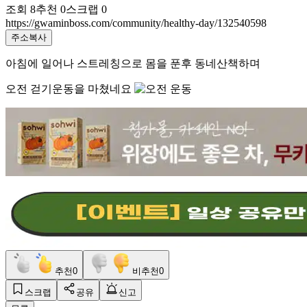
조회
8
추천
0
스크랩
0
https://gwaminboss.com/community/healthy-day/132540598
주소복사
아침에 일어나 스트레칭으로 몸을 푼후 동네산책하며
오전 걷기운동을 마쳤네요
추천
0
비추천
0
스크랩
공유
신고