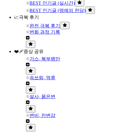
BEST 인기글 (실시간)
BEST 인기글 (명예의 전당)
📈극복 후기
완전 극복 후기
변화 과정 기록
❤️‍🩹증상 공유
가스, 복부팽만
속쓰림, 역류
설사, 묽은변
변비, 잔변감