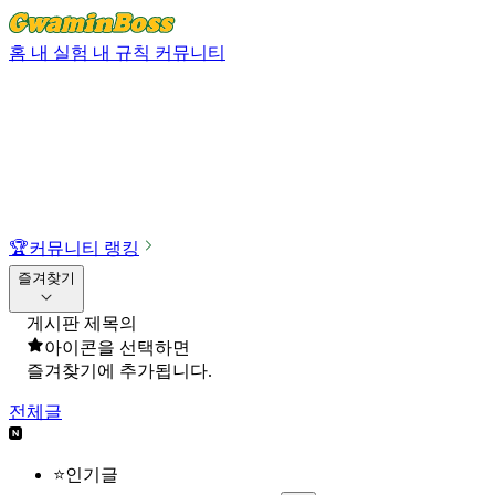
홈
내 실험
내 규칙
커뮤니티
🏆
커뮤니티 랭킹
즐겨찾기
게시판 제목의
아이콘을 선택하면
즐겨찾기에 추가됩니다.
전체글
⭐인기글