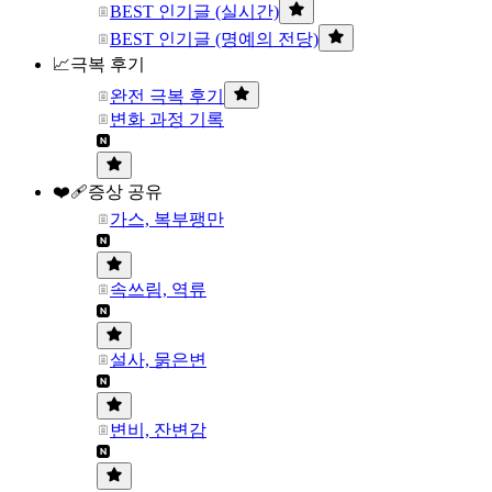
BEST 인기글 (실시간)
BEST 인기글 (명예의 전당)
📈극복 후기
완전 극복 후기
변화 과정 기록
❤️‍🩹증상 공유
가스, 복부팽만
속쓰림, 역류
설사, 묽은변
변비, 잔변감