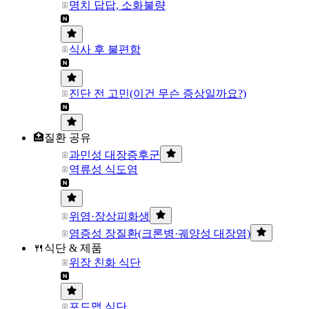
명치 답답, 소화불량
식사 후 불편함
진단 전 고민(이건 무슨 증상일까요?)
🏥질환 공유
과민성 대장증후군
역류성 식도염
위염·장상피화생
염증성 장질환(크론병·궤양성 대장염)
🍴식단 & 제품
위장 친화 식단
포드맵 식단