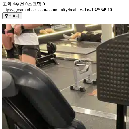
조회
4
추천
0
스크랩
0
https://gwaminboss.com/community/healthy-day/132554910
주소복사