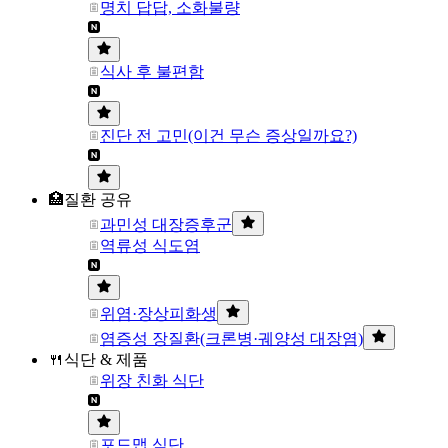
명치 답답, 소화불량
식사 후 불편함
진단 전 고민(이건 무슨 증상일까요?)
🏥질환 공유
과민성 대장증후군
역류성 식도염
위염·장상피화생
염증성 장질환(크론병·궤양성 대장염)
🍴식단 & 제품
위장 친화 식단
포드맵 식단