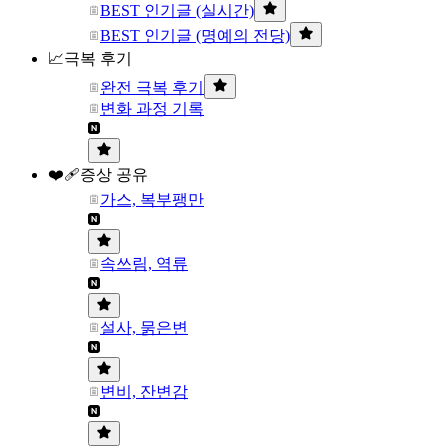
BEST 인기글 (실시간)
BEST 인기글 (명예의 전당)
📈극복 후기
완전 극복 후기
변화 과정 기록
❤️‍🩹증상 공유
가스, 복부팽만
속쓰림, 역류
설사, 묽은변
변비, 잔변감