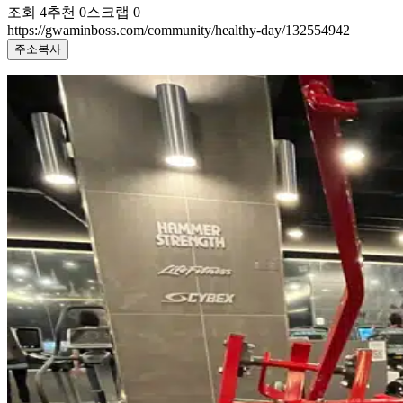
조회
4
추천
0
스크랩
0
https://gwaminboss.com/community/healthy-day/132554942
주소복사