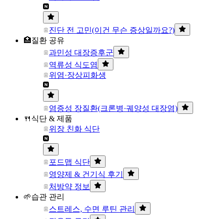
진단 전 고민(이건 무슨 증상일까요?)
🏥질환 공유
과민성 대장증후군
역류성 식도염
위염·장상피화생
염증성 장질환(크론병·궤양성 대장염)
🍴식단 & 제품
위장 친화 식단
포드맵 식단
영양제 & 건기식 후기
처방약 정보
🌱습관 관리
스트레스, 수면 루틴 관리