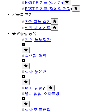
BEST 인기글 (실시간)
BEST 인기글 (명예의 전당)
📈극복 후기
완전 극복 후기
변화 과정 기록
❤️‍🩹증상 공유
가스, 복부팽만
속쓰림, 역류
설사, 묽은변
변비, 잔변감
명치 답답, 소화불량
식사 후 불편함