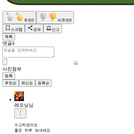
추천
0
비추천
0
스크랩
공유
신고
목록
댓글
4
사진첨부
등록
추천순
최신순
등록순
레모닝닝
수고하셨어요 

좋은 하루 보내세요 