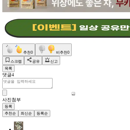
추천
0
비추천
0
스크랩
공유
신고
목록
댓글
4
사진첨부
등록
추천순
최신순
등록순