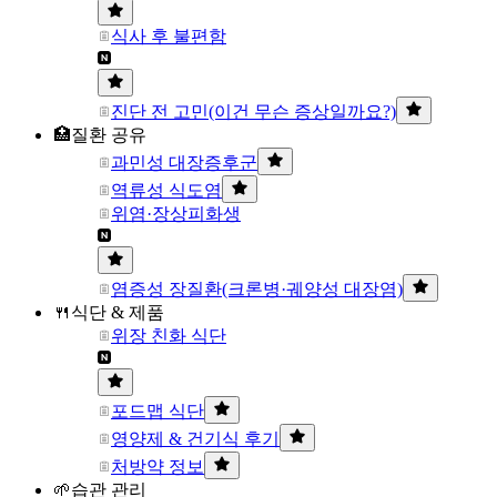
식사 후 불편함
진단 전 고민(이건 무슨 증상일까요?)
🏥질환 공유
과민성 대장증후군
역류성 식도염
위염·장상피화생
염증성 장질환(크론병·궤양성 대장염)
🍴식단 & 제품
위장 친화 식단
포드맵 식단
영양제 & 건기식 후기
처방약 정보
🌱습관 관리