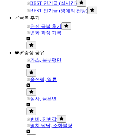
BEST 인기글 (실시간)
BEST 인기글 (명예의 전당)
📈극복 후기
완전 극복 후기
변화 과정 기록
❤️‍🩹증상 공유
가스, 복부팽만
속쓰림, 역류
설사, 묽은변
변비, 잔변감
명치 답답, 소화불량