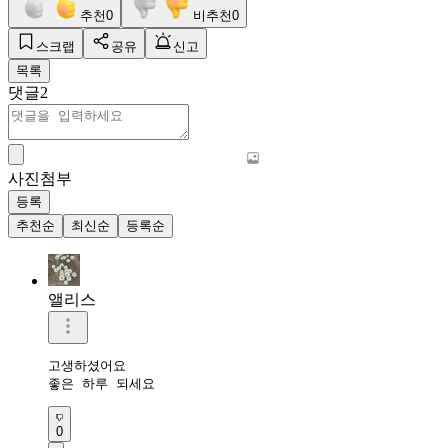
추천
0
비추천
0
스크랩
공유
신고
목록
댓글
2
사진첨부
등록
추천순
최신순
등록순
앨리스
고생하셨어요

좋은 하루 되세요
0