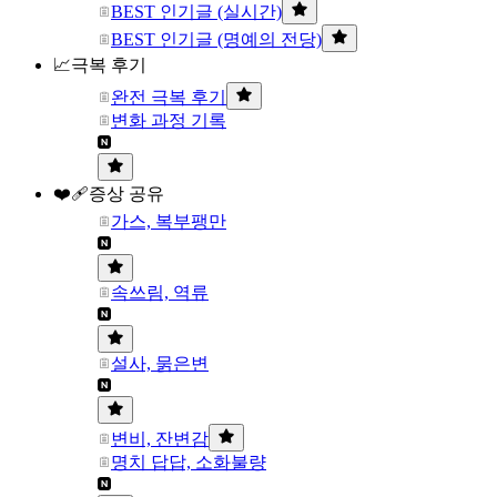
BEST 인기글 (실시간)
BEST 인기글 (명예의 전당)
📈극복 후기
완전 극복 후기
변화 과정 기록
❤️‍🩹증상 공유
가스, 복부팽만
속쓰림, 역류
설사, 묽은변
변비, 잔변감
명치 답답, 소화불량