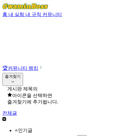
홈
내 실험
내 규칙
커뮤니티
🏆
커뮤니티 랭킹
즐겨찾기
게시판 제목의
아이콘을 선택하면
즐겨찾기에 추가됩니다.
전체글
⭐인기글