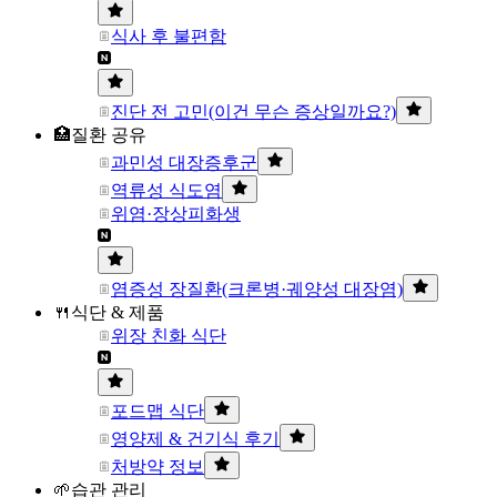
식사 후 불편함
진단 전 고민(이건 무슨 증상일까요?)
🏥질환 공유
과민성 대장증후군
역류성 식도염
위염·장상피화생
염증성 장질환(크론병·궤양성 대장염)
🍴식단 & 제품
위장 친화 식단
포드맵 식단
영양제 & 건기식 후기
처방약 정보
🌱습관 관리