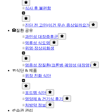
식사 후 불편함
진단 전 고민(이건 무슨 증상일까요?)
🏥질환 공유
과민성 대장증후군
역류성 식도염
위염·장상피화생
염증성 장질환(크론병·궤양성 대장염)
🍴식단 & 제품
위장 친화 식단
포드맵 식단
영양제 & 건기식 후기
처방약 정보
🌱습관 관리