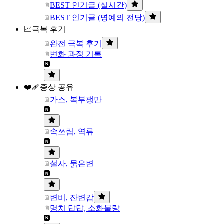
BEST 인기글 (실시간)
BEST 인기글 (명예의 전당)
📈극복 후기
완전 극복 후기
변화 과정 기록
❤️‍🩹증상 공유
가스, 복부팽만
속쓰림, 역류
설사, 묽은변
변비, 잔변감
명치 답답, 소화불량