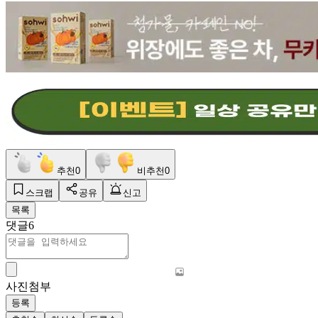
추천
0
비추천
0
스크랩
공유
신고
목록
댓글
6
사진첨부
등록