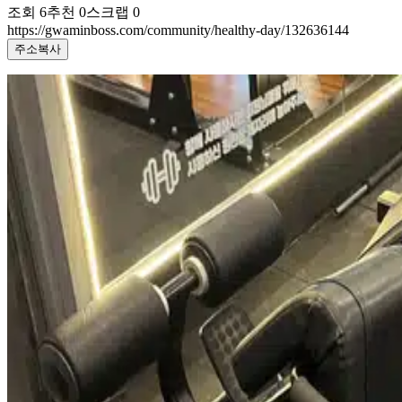
조회
6
추천
0
스크랩
0
https://gwaminboss.com/community/healthy-day/132636144
주소복사