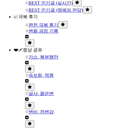
BEST 인기글 (실시간)
BEST 인기글 (명예의 전당)
📈극복 후기
완전 극복 후기
변화 과정 기록
❤️‍🩹증상 공유
가스, 복부팽만
속쓰림, 역류
설사, 묽은변
변비, 잔변감