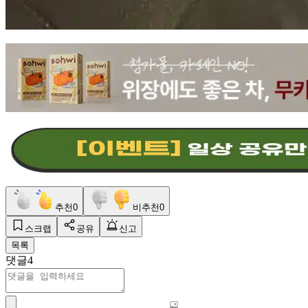
추천
0
비추천
0
스크랩
공유
신고
목록
댓글
4