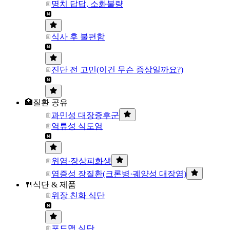
명치 답답, 소화불량
식사 후 불편함
진단 전 고민(이건 무슨 증상일까요?)
🏥질환 공유
과민성 대장증후군
역류성 식도염
위염·장상피화생
염증성 장질환(크론병·궤양성 대장염)
🍴식단 & 제품
위장 친화 식단
포드맵 식단