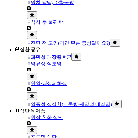
명치 답답, 소화불량
식사 후 불편함
진단 전 고민(이건 무슨 증상일까요?)
🏥질환 공유
과민성 대장증후군
역류성 식도염
위염·장상피화생
염증성 장질환(크론병·궤양성 대장염)
🍴식단 & 제품
위장 친화 식단
포드맵 식단