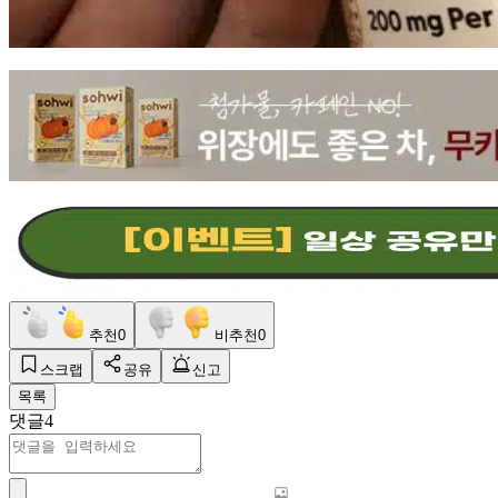
추천
0
비추천
0
스크랩
공유
신고
목록
댓글
4