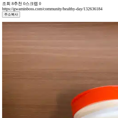
조회
8
추천
0
스크랩
0
https://gwaminboss.com/community/healthy-day/132636184
주소복사