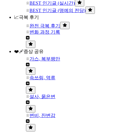
BEST 인기글 (실시간)
BEST 인기글 (명예의 전당)
📈극복 후기
완전 극복 후기
변화 과정 기록
❤️‍🩹증상 공유
가스, 복부팽만
속쓰림, 역류
설사, 묽은변
변비, 잔변감