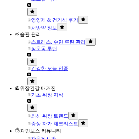
영양제 & 건기식 후기
처방약 정보
🌱습관 관리
스트레스, 수면 루틴 관리
장운동 루틴
건강한 오늘 인증
📰위장건강 매거진
기초 위장 지식
최신 위장 트렌드
증상 자가 체크리스트
🖐과민보스 커뮤니티
자유게시판