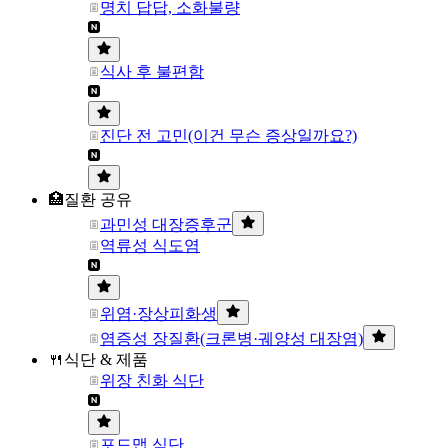
명치 답답, 소화불량
식사 후 불편함
진단 전 고민(이건 무슨 증상일까요?)
🏥질환 공유
과민성 대장증후군
역류성 식도염
위염·장상피화생
염증성 장질환(크론병·궤양성 대장염)
🍴식단 & 제품
위장 친화 식단
포드맵 식단