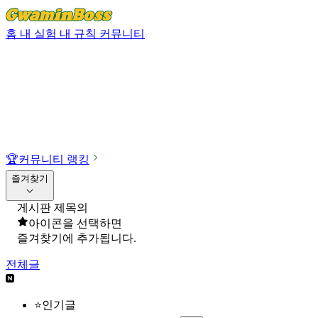
홈
내 실험
내 규칙
커뮤니티
🏆
커뮤니티 랭킹
즐겨찾기
게시판 제목의
아이콘을 선택하면
즐겨찾기에 추가됩니다.
전체글
⭐인기글