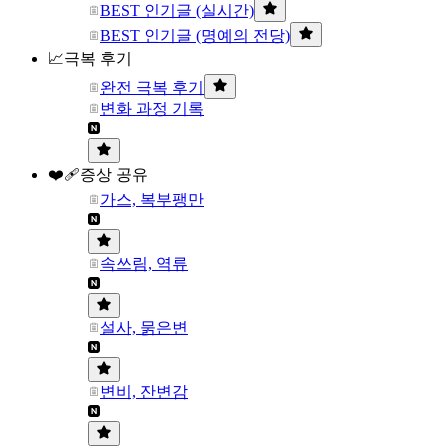
BEST 인기글 (실시간)
BEST 인기글 (명예의 전당)
📈극복 후기
완전 극복 후기
변화 과정 기록
❤️‍🩹증상 공유
가스, 복부팽만
속쓰림, 역류
설사, 묽은변
변비, 잔변감