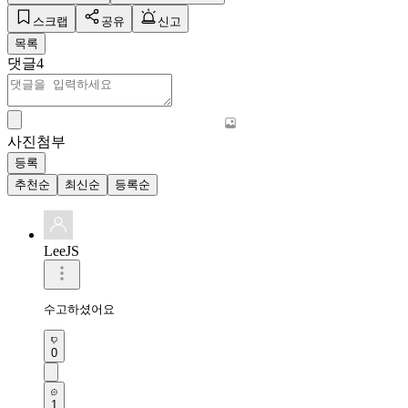
스크랩
공유
신고
목록
댓글
4
사진첨부
등록
추천순
최신순
등록순
LeeJS
수고하셨어요 
0
1