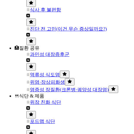
식사 후 불편함
진단 전 고민(이건 무슨 증상일까요?)
🏥질환 공유
과민성 대장증후군
역류성 식도염
위염·장상피화생
염증성 장질환(크론병·궤양성 대장염)
🍴식단 & 제품
위장 친화 식단
포드맵 식단