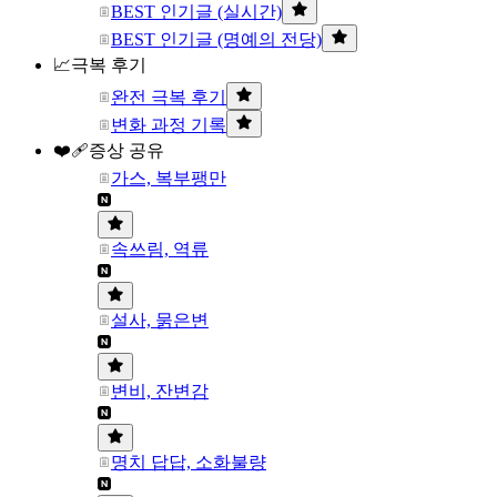
BEST 인기글 (실시간)
BEST 인기글 (명예의 전당)
📈극복 후기
완전 극복 후기
변화 과정 기록
❤️‍🩹증상 공유
가스, 복부팽만
속쓰림, 역류
설사, 묽은변
변비, 잔변감
명치 답답, 소화불량