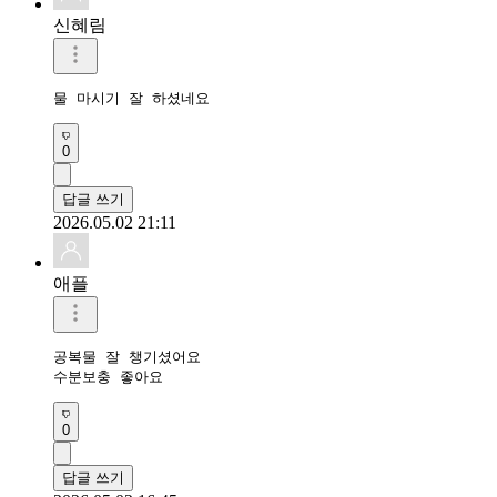
신혜림
물 마시기 잘 하셨네요
0
답글 쓰기
2026.05.02 21:11
애플
공복물 잘 챙기셨어요 

수분보충 좋아요 
0
답글 쓰기