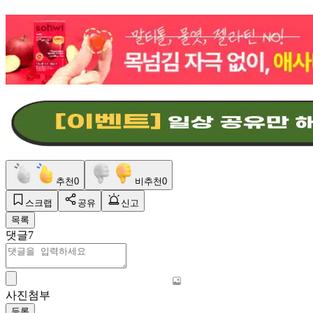
추천
0
비추천
0
스크랩
공유
신고
목록
댓글
7
사진첨부
등록