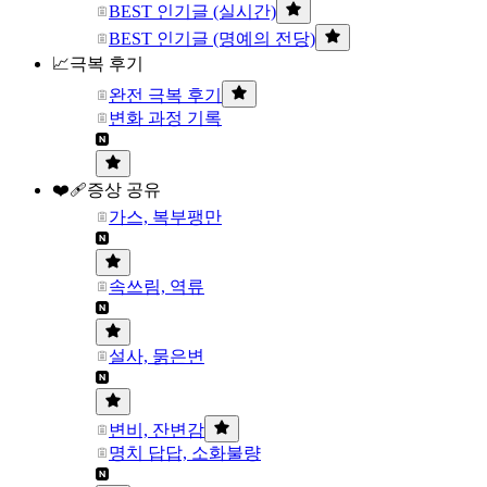
BEST 인기글 (실시간)
BEST 인기글 (명예의 전당)
📈극복 후기
완전 극복 후기
변화 과정 기록
❤️‍🩹증상 공유
가스, 복부팽만
속쓰림, 역류
설사, 묽은변
변비, 잔변감
명치 답답, 소화불량