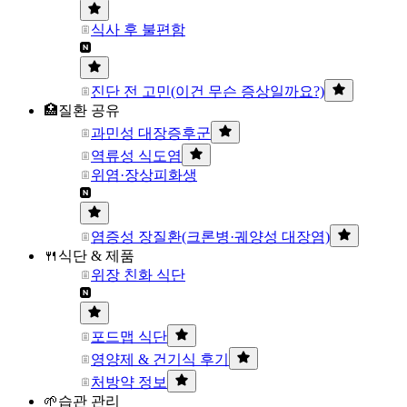
식사 후 불편함
진단 전 고민(이건 무슨 증상일까요?)
🏥질환 공유
과민성 대장증후군
역류성 식도염
위염·장상피화생
염증성 장질환(크론병·궤양성 대장염)
🍴식단 & 제품
위장 친화 식단
포드맵 식단
영양제 & 건기식 후기
처방약 정보
🌱습관 관리