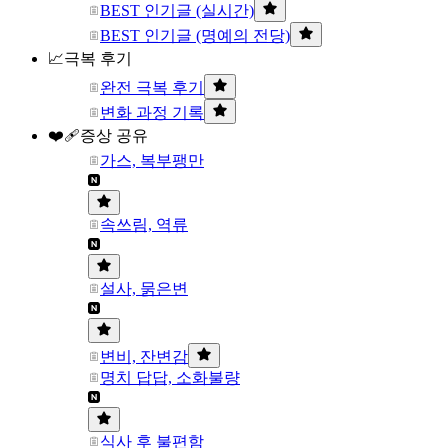
BEST 인기글 (실시간)
BEST 인기글 (명예의 전당)
📈극복 후기
완전 극복 후기
변화 과정 기록
❤️‍🩹증상 공유
가스, 복부팽만
속쓰림, 역류
설사, 묽은변
변비, 잔변감
명치 답답, 소화불량
식사 후 불편함