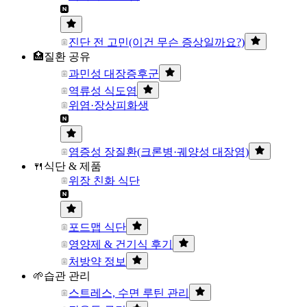
진단 전 고민(이건 무슨 증상일까요?)
🏥질환 공유
과민성 대장증후군
역류성 식도염
위염·장상피화생
염증성 장질환(크론병·궤양성 대장염)
🍴식단 & 제품
위장 친화 식단
포드맵 식단
영양제 & 건기식 후기
처방약 정보
🌱습관 관리
스트레스, 수면 루틴 관리