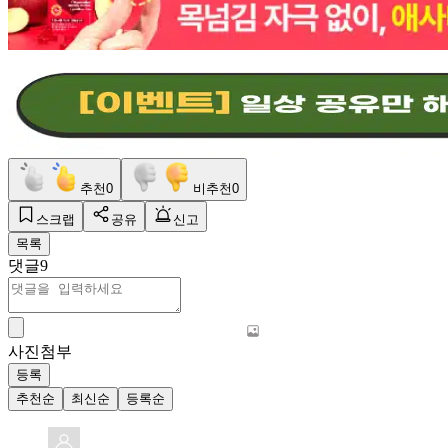
추천
0
비추천
0
스크랩
공유
신고
목록
댓글
9
사진첨부
등록
추천순
최신순
등록순