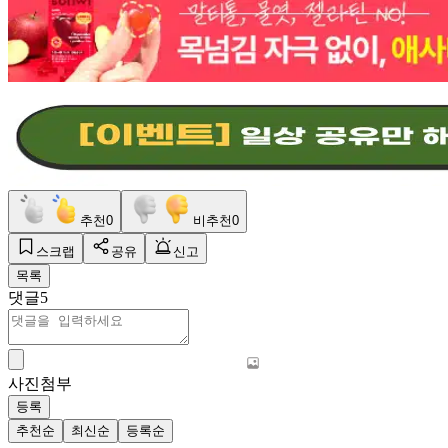
추천
0
비추천
0
스크랩
공유
신고
목록
댓글
5
사진첨부
등록
추천순
최신순
등록순