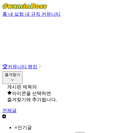
홈
내 실험
내 규칙
커뮤니티
🏆
커뮤니티 랭킹
즐겨찾기
게시판 제목의
아이콘을 선택하면
즐겨찾기에 추가됩니다.
전체글
⭐인기글