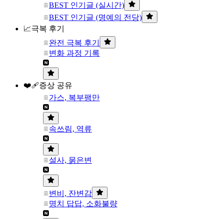
BEST 인기글 (실시간)
BEST 인기글 (명예의 전당)
📈극복 후기
완전 극복 후기
변화 과정 기록
❤️‍🩹증상 공유
가스, 복부팽만
속쓰림, 역류
설사, 묽은변
변비, 잔변감
명치 답답, 소화불량