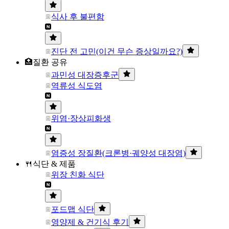
식사 후 불편함
진단 전 고민(이건 무슨 증상일까요?)
🏥질환 공유
과민성 대장증후군
역류성 식도염
위염·장상피화생
염증성 장질환(크론병·궤양성 대장염)
🍴식단 & 제품
위장 친화 식단
포드맵 식단
영양제 & 건기식 후기