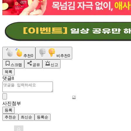
추천
0
비추천
0
스크랩
공유
신고
목록
댓글
8
사진첨부
등록
추천순
최신순
등록순