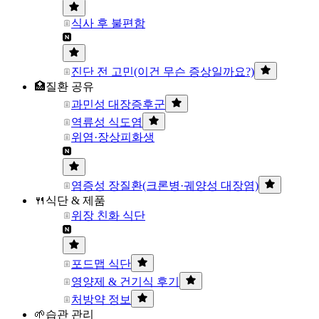
식사 후 불편함
진단 전 고민(이건 무슨 증상일까요?)
🏥질환 공유
과민성 대장증후군
역류성 식도염
위염·장상피화생
염증성 장질환(크론병·궤양성 대장염)
🍴식단 & 제품
위장 친화 식단
포드맵 식단
영양제 & 건기식 후기
처방약 정보
🌱습관 관리