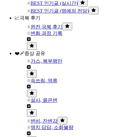
BEST 인기글 (실시간)
BEST 인기글 (명예의 전당)
📈극복 후기
완전 극복 후기
변화 과정 기록
❤️‍🩹증상 공유
가스, 복부팽만
속쓰림, 역류
설사, 묽은변
변비, 잔변감
명치 답답, 소화불량