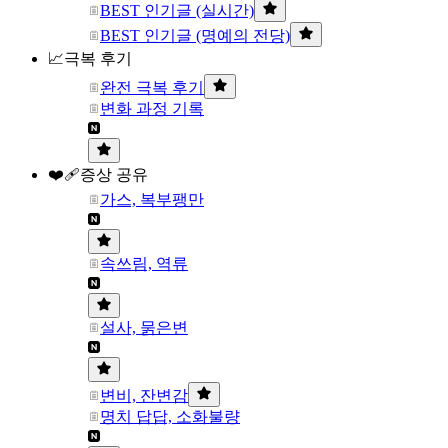
BEST 인기글 (실시간)
BEST 인기글 (명예의 전당)
📈극복 후기
완전 극복 후기
변화 과정 기록
❤️‍🩹증상 공유
가스, 복부팽만
속쓰림, 역류
설사, 묽은변
변비, 잔변감
명치 답답, 소화불량