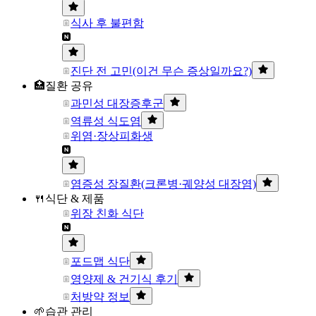
식사 후 불편함
진단 전 고민(이건 무슨 증상일까요?)
🏥질환 공유
과민성 대장증후군
역류성 식도염
위염·장상피화생
염증성 장질환(크론병·궤양성 대장염)
🍴식단 & 제품
위장 친화 식단
포드맵 식단
영양제 & 건기식 후기
처방약 정보
🌱습관 관리