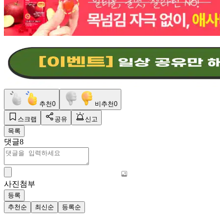
추천
0
비추천
0
스크랩
공유
신고
목록
댓글
8
사진첨부
등록
추천순
최신순
등록순