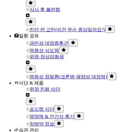
식사 후 불편함
진단 전 고민(이건 무슨 증상일까요?)
🏥질환 공유
과민성 대장증후군
역류성 식도염
위염·장상피화생
염증성 장질환(크론병·궤양성 대장염)
🍴식단 & 제품
위장 친화 식단
포드맵 식단
영양제 & 건기식 후기
처방약 정보
🌱습관 관리