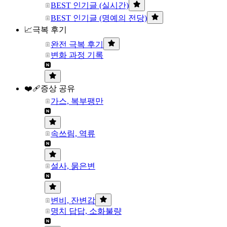
BEST 인기글 (실시간)
BEST 인기글 (명예의 전당)
📈극복 후기
완전 극복 후기
변화 과정 기록
❤️‍🩹증상 공유
가스, 복부팽만
속쓰림, 역류
설사, 묽은변
변비, 잔변감
명치 답답, 소화불량