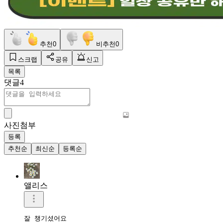
추천
0
비추천
0
스크랩
공유
신고
목록
댓글
4
사진첨부
등록
추천순
최신순
등록순
앨리스
잘 챙기셨어요
