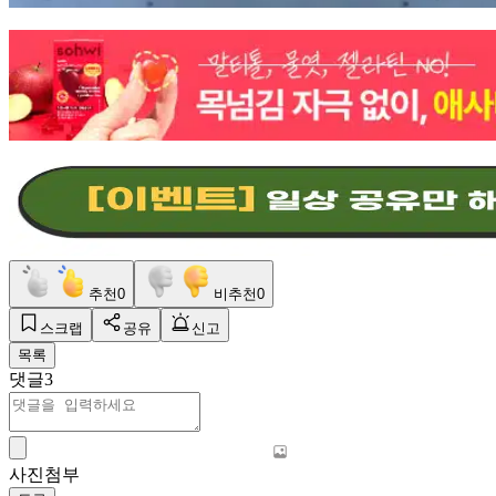
추천
0
비추천
0
스크랩
공유
신고
목록
댓글
3
사진첨부