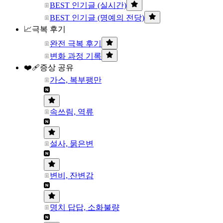
BEST 인기글 (실시간)
BEST 인기글 (명예의 전당)
📈극복 후기
완전 극복 후기
변화 과정 기록
❤️‍🩹증상 공유
가스, 복부팽만
속쓰림, 역류
설사, 묽은변
변비, 잔변감
명치 답답, 소화불량