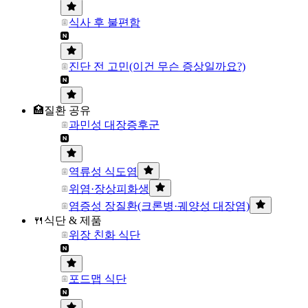
식사 후 불편함
진단 전 고민(이건 무슨 증상일까요?)
🏥질환 공유
과민성 대장증후군
역류성 식도염
위염·장상피화생
염증성 장질환(크론병·궤양성 대장염)
🍴식단 & 제품
위장 친화 식단
포드맵 식단