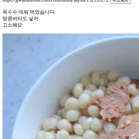
주소복사
옥수수 데워 먹었습니다
땅콩버터도 넣어
고소해요