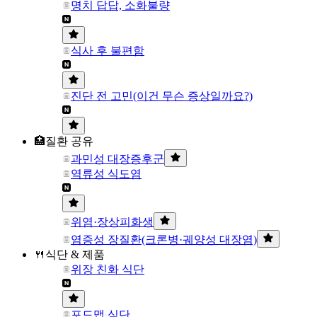
명치 답답, 소화불량
식사 후 불편함
진단 전 고민(이건 무슨 증상일까요?)
🏥질환 공유
과민성 대장증후군
역류성 식도염
위염·장상피화생
염증성 장질환(크론병·궤양성 대장염)
🍴식단 & 제품
위장 친화 식단
포드맵 식단