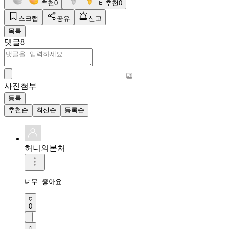
추천
0
비추천
0
스크랩
공유
신고
목록
댓글
8
사진첨부
등록
추천순
최신순
등록순
허니의본처
너무 좋아요
0