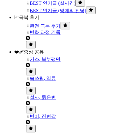
BEST 인기글 (실시간)
BEST 인기글 (명예의 전당)
📈극복 후기
완전 극복 후기
변화 과정 기록
❤️‍🩹증상 공유
가스, 복부팽만
속쓰림, 역류
설사, 묽은변
변비, 잔변감