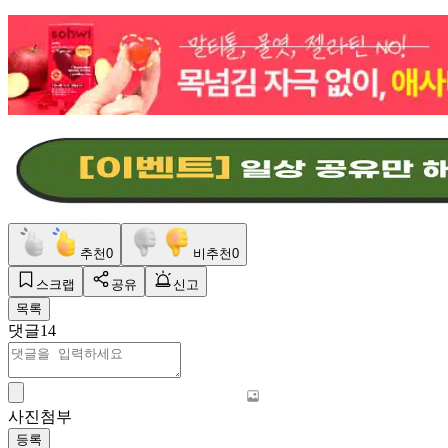
추천
0
비추천
0
스크랩
공유
신고
목록
댓글
14
사진첨부
등록