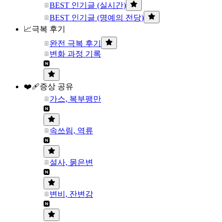
BEST 인기글 (실시간)
BEST 인기글 (명예의 전당)
📈극복 후기
완전 극복 후기
변화 과정 기록
❤️‍🩹증상 공유
가스, 복부팽만
속쓰림, 역류
설사, 묽은변
변비, 잔변감