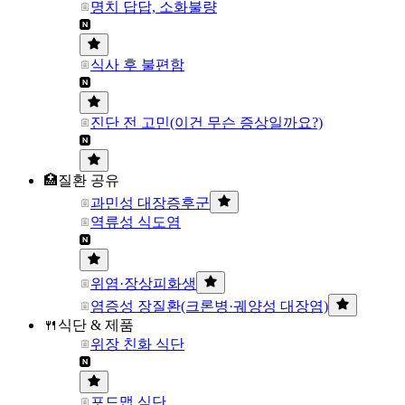
명치 답답, 소화불량
식사 후 불편함
진단 전 고민(이건 무슨 증상일까요?)
🏥질환 공유
과민성 대장증후군
역류성 식도염
위염·장상피화생
염증성 장질환(크론병·궤양성 대장염)
🍴식단 & 제품
위장 친화 식단
포드맵 식단