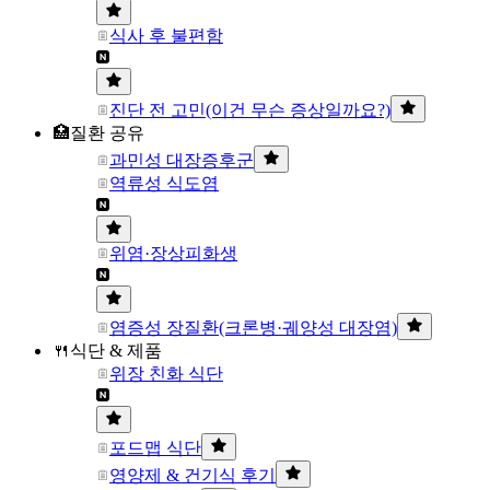
식사 후 불편함
진단 전 고민(이건 무슨 증상일까요?)
🏥질환 공유
과민성 대장증후군
역류성 식도염
위염·장상피화생
염증성 장질환(크론병·궤양성 대장염)
🍴식단 & 제품
위장 친화 식단
포드맵 식단
영양제 & 건기식 후기