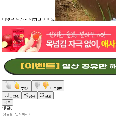
비맞은 뒤라 선명하고 예뻐요
추천
0
비추천
0
스크랩
공유
신고
목록
댓글
6