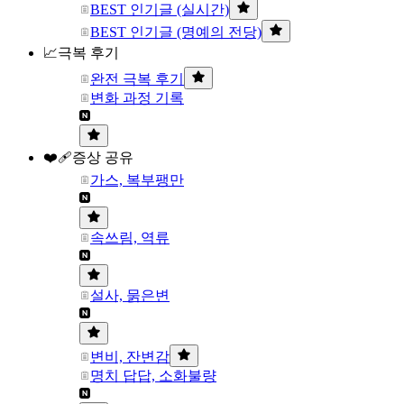
BEST 인기글 (실시간)
BEST 인기글 (명예의 전당)
📈극복 후기
완전 극복 후기
변화 과정 기록
❤️‍🩹증상 공유
가스, 복부팽만
속쓰림, 역류
설사, 묽은변
변비, 잔변감
명치 답답, 소화불량