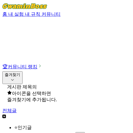
홈
내 실험
내 규칙
커뮤니티
🏆
커뮤니티 랭킹
즐겨찾기
게시판 제목의
아이콘을 선택하면
즐겨찾기에 추가됩니다.
전체글
⭐인기글