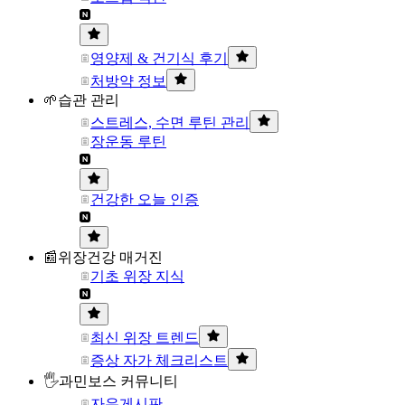
영양제 & 건기식 후기
처방약 정보
🌱습관 관리
스트레스, 수면 루틴 관리
장운동 루틴
건강한 오늘 인증
📰위장건강 매거진
기초 위장 지식
최신 위장 트렌드
증상 자가 체크리스트
🖐과민보스 커뮤니티
자유게시판