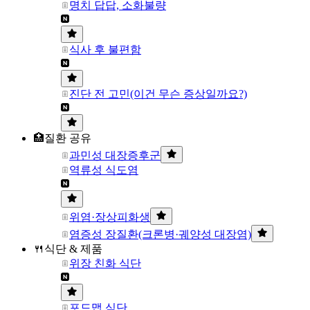
명치 답답, 소화불량
식사 후 불편함
진단 전 고민(이건 무슨 증상일까요?)
🏥질환 공유
과민성 대장증후군
역류성 식도염
위염·장상피화생
염증성 장질환(크론병·궤양성 대장염)
🍴식단 & 제품
위장 친화 식단
포드맵 식단