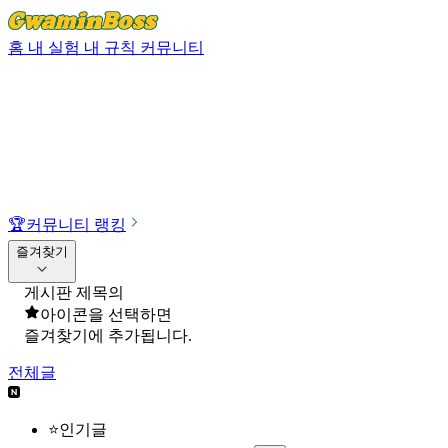
홈
내 실험
내 규칙
커뮤니티
🏆
커뮤니티 랭킹
즐겨찾기
게시판 제목의
아이콘을 선택하면
즐겨찾기에 추가됩니다.
전체글
⭐인기글