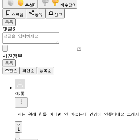
추천
0
비추천
0
스크랩
공유
신고
목록
댓글
6
사진첨부
등록
추천순
최신순
등록순
야롱
 저는 원래 찬물 아니면 안 마셨는데 건강에 안좋다네요 그래서
1