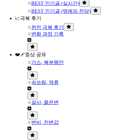
BEST 인기글 (실시간)
BEST 인기글 (명예의 전당)
📈극복 후기
완전 극복 후기
변화 과정 기록
❤️‍🩹증상 공유
가스, 복부팽만
속쓰림, 역류
설사, 묽은변
변비, 잔변감