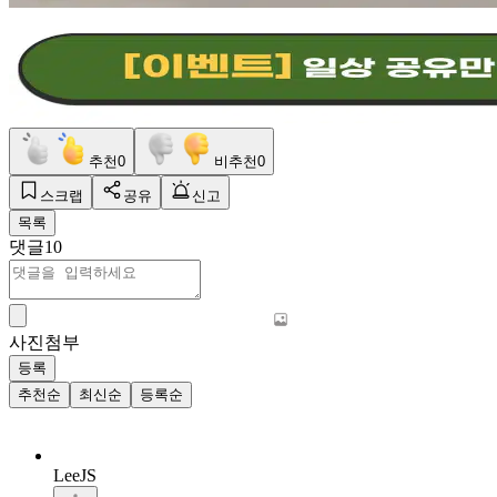
추천
0
비추천
0
스크랩
공유
신고
목록
댓글
10
사진첨부
등록
추천순
최신순
등록순
LeeJS