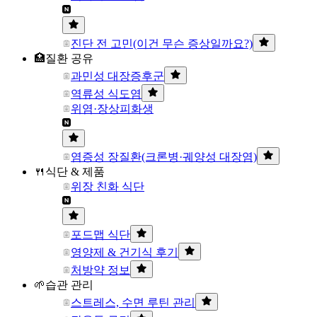
진단 전 고민(이건 무슨 증상일까요?)
🏥질환 공유
과민성 대장증후군
역류성 식도염
위염·장상피화생
염증성 장질환(크론병·궤양성 대장염)
🍴식단 & 제품
위장 친화 식단
포드맵 식단
영양제 & 건기식 후기
처방약 정보
🌱습관 관리
스트레스, 수면 루틴 관리