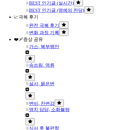
BEST 인기글 (실시간)
BEST 인기글 (명예의 전당)
📈극복 후기
완전 극복 후기
변화 과정 기록
❤️‍🩹증상 공유
가스, 복부팽만
속쓰림, 역류
설사, 묽은변
변비, 잔변감
명치 답답, 소화불량
식사 후 불편함