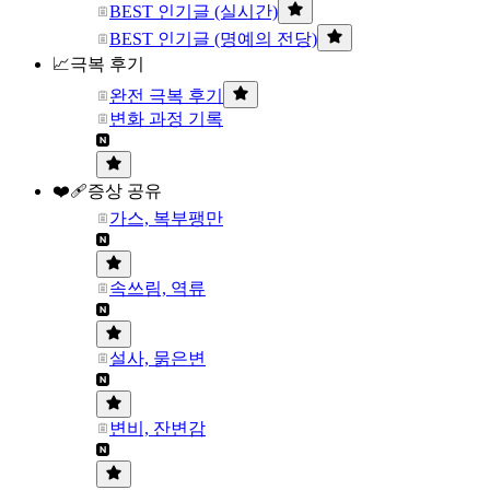
BEST 인기글 (실시간)
BEST 인기글 (명예의 전당)
📈극복 후기
완전 극복 후기
변화 과정 기록
❤️‍🩹증상 공유
가스, 복부팽만
속쓰림, 역류
설사, 묽은변
변비, 잔변감