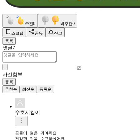
추천
0
비추천
0
스크랩
공유
신고
목록
댓글
7
사진첨부
등록
추천순
최신순
등록순
수호지킴이
곰돌이 얼음 귀여워요

건강한 걸음 수고하셨어요 