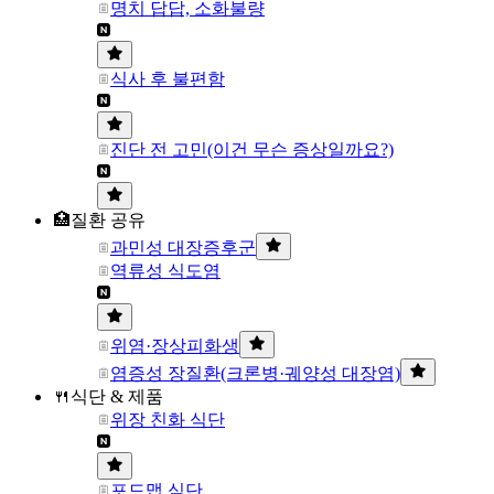
명치 답답, 소화불량
식사 후 불편함
진단 전 고민(이건 무슨 증상일까요?)
🏥질환 공유
과민성 대장증후군
역류성 식도염
위염·장상피화생
염증성 장질환(크론병·궤양성 대장염)
🍴식단 & 제품
위장 친화 식단
포드맵 식단