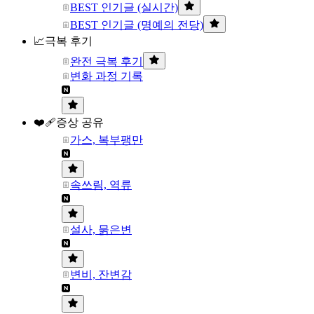
BEST 인기글 (실시간)
BEST 인기글 (명예의 전당)
📈극복 후기
완전 극복 후기
변화 과정 기록
❤️‍🩹증상 공유
가스, 복부팽만
속쓰림, 역류
설사, 묽은변
변비, 잔변감