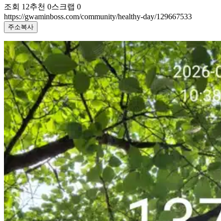
조회
12
추천
0
스크랩
0
https://gwaminboss.com/community/healthy-day/129667533
주소복사