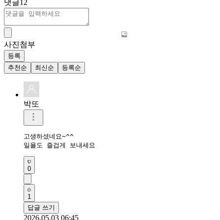
댓글
12
사진첨부
등록
추천순
최신순
등록순
박또
고생하셨네요~^^

일욜도 즐겁게 보내세요
0
1
답글 쓰기
2026.05.03 06:45