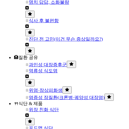
명치 답답, 소화불량
식사 후 불편함
진단 전 고민(이건 무슨 증상일까요?)
🏥질환 공유
과민성 대장증후군
역류성 식도염
위염·장상피화생
염증성 장질환(크론병·궤양성 대장염)
🍴식단 & 제품
위장 친화 식단
포드맵 식단