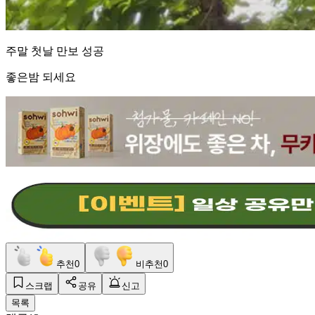
주말 첫날 만보 성공
좋은밤 되세요
추천
0
비추천
0
스크랩
공유
신고
목록